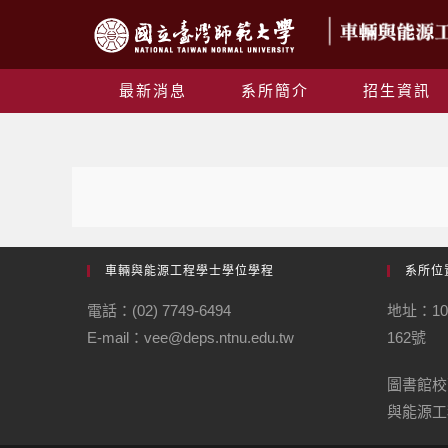
最新消息
系所簡介
招生資訊
車輛與能源工程學士學位學程
系所位
電話：(02) 7749-6494
地址：1
E-mail：vee@deps.ntnu.edu.tw
162號
圖書館校
與能源工