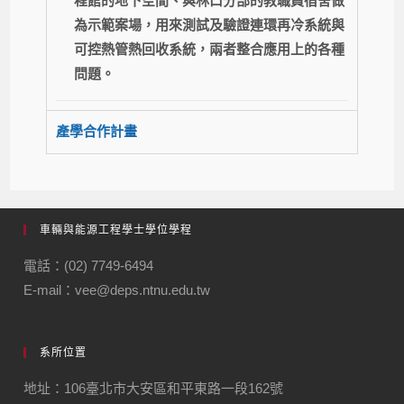
程館的地下空間、與林口分部的教職員宿舍做
為示範案場，用來測試及驗證連環再冷系統與
可控熱管熱回收系統，兩者整合應用上的各種
問題。
產學合作計畫
車輛與能源工程學士學位學程
電話：(02) 7749-6494
E-mail：vee@deps.ntnu.edu.tw
系所位置
地址：106臺北市大安區和平東路一段162號