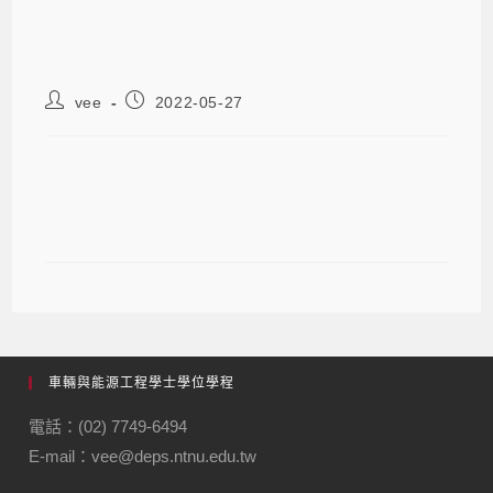
vee
2022-05-27
台灣松下電器集團111年正式/實習職
缺相關資訊
車輛與能源工程學士學位學程
電話：(02) 7749-6494
E-mail：vee@deps.ntnu.edu.tw