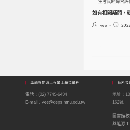
生考試經綜合評
如有相關疑問，
vee
202
本校111學
車輛與能源工程學士學位學程
系所位
電話：(02) 7749-6494
地址：1
E-mail：vee@deps.ntnu.edu.tw
162號
圖書館校
與能源工