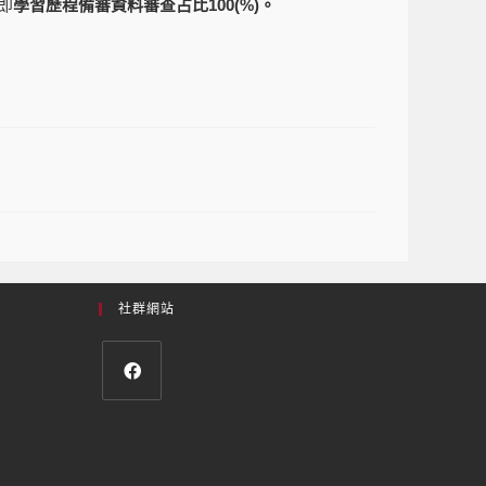
即
學習歷程備審資料審查占比100(%)。
社群網站