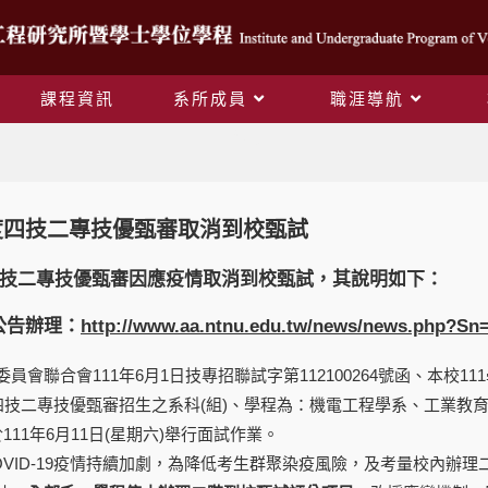
課程資訊
系所成員
職涯導航
Blog
年度四技二專技優甄審取消到校甄試
度四技二專技優甄審因應疫情取消到校甄試，其說明如下：
公告辦理：
http://www.aa.ntnu.edu.tw/news/news.php?Sn
員會聯合會111年6月1日技專招聯試字第112100264號函、本校1
度四技二專技優甄審招生之系科(組)、學程為：機電工程學系、工業
111年6月11日(星期六)舉行面試作業。
OVID-19疫情持續加劇，為降低考生群聚染疫風險，及考量校內辦