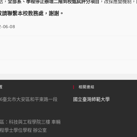
估，
全部系、學程停止辦理二階到校甄試評分項目
，改採應變機制，
敬請聯繫本校教務處，謝謝。
2-06-08
年度四技二專技優甄審取消到校甄試
置
相關連結
06臺北市大安區和平東路一段
國立臺灣師範大學
區：科技與工程學院三樓 車輛
程學士學位學程 辦公室