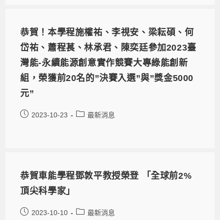
恭賀！本學程施權祐、李視安、梁耘碩、何
岱祐、蕭程萇、林承君、陳奕廷參加2023臺
灣能-永續能源創意實作競賽大專綠能創新
組，榮獲前20名的”決賽入選”與”獎金5000
元”
2023-10-23
最新消息
恭賀車能學程鄧敦平教授榮登 「全球前2%
頂尖科學家」
2023-10-10
最新消息