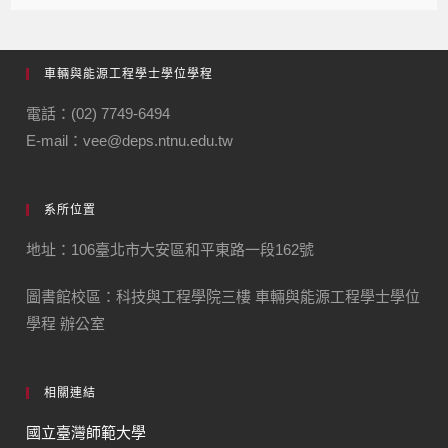
車輛與能源工程學士學位學程
電話：(02) 7749-6494
E-mail：vee@deps.ntnu.edu.tw
系所位置
地址：106臺北市大安區和平東路一段162號
圖書館校區：科技與工程學院三樓 車輛與能源工程學士學位
學程 辦公室
相關連結
國立臺灣師範大學